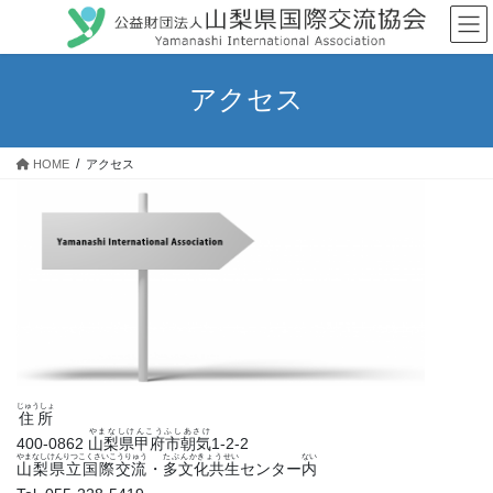
コ
ナ
ン
ビ
テ
ゲ
ン
ー
アクセス
ツ
シ
へ
ョ
ス
ン
HOME
アクセス
キ
に
ッ
移
プ
動
じゅうしょ
住所
やまなしけんこうふしあさけ
400-0862
山梨県甲府市朝気
1-2-2
やまなしけんりつこくさいこうりゅう
たぶんかきょうせい
ない
山梨県立国際交流
・
多文化共生
センター
内