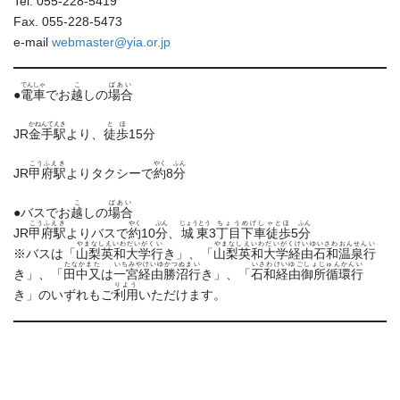
Tel. 055-228-5419
Fax. 055-228-5473
e-mail
webmaster@yia.or.jp
でんしゃ
こ
ばあい
●
電車
でお
越
しの
場合
かねんてえき
とほ
JR
金手駅
より、
徒歩
15
分
こうふえき
やく
ふん
JR
甲府駅
よりタクシーで
約
8
分
こ
ばあい
●バスでお
越
しの
場合
こうふえき
やく
ぷん
じょうとう
ちょうめげしゃとほ
ふん
JR
甲府駅
よりバスで
約
10
分
、
城東
3
丁目下車徒歩
5
分
やまなしえいわだいがくい
やまなしえいわだいがくけいゆいさわおんせんい
※バスは「
山梨英和大学行
き」、「
山梨英和大学経由石和温泉行
たなかまた
いちみやけいゆかつぬまい
いさわけいゆごしょじゅんかんい
き」、「
田中又
は
一宮経由勝沼行
き」、「
石和経由御所循環行
りよう
き」のいずれもご
利用
いただけます。