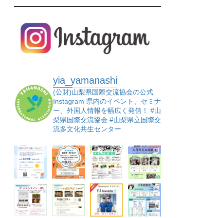
yia_yamanashi
(公財)山梨県国際交流協会の公式
Instagram
県内のイベント、セミナ
ー、外国人情報を幅広く発信！
#山
梨県国際交流協会 #山梨県立国際交
流多文化共生センター