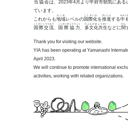
当協会
は、2023
年
4
月
より
甲府市朝気
にある
ています。
ちいき
こくさいか
すいしん
ちゅう
これからも
地域
レベルの
国際化
を
推進
する
中
こくさいこうりゅう
こくさいきょうりょく
たぶんかきょうせい
かん
国際交流
、
国際協力
、
多文化共生
などに
関
Thank you for visiting our website.
YIA has been operating at Yamanashi Internation
April 2023.
We will continue to promote international excha
activities, working with related organizations.