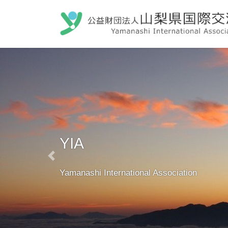
コ
ナ
ン
ビ
テ
ゲ
ン
ー
ツ
シ
へ
ョ
ス
ン
キ
に
ッ
移
プ
動
YIA
Previous
Yamanashi International Association