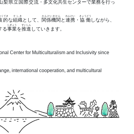
山梨県立国際交流
・
多文化共生
センターで
業務
を
行
っ
かくてき
そしき
かんけいきかん
れんけい
きょうどう
核的
な
組織
として、
関係機関
と
連携
・
協働
しながら、
じぎょう
すいしん
する
事業
を
推進
していきます。
al Center for Multiculturalism and Inclusivity since
nge, international cooperation, and multicultural